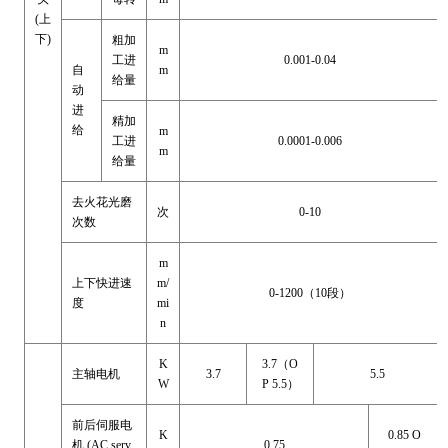
(上
下)
粗加
m
工进
0.001-0.04
自
m
给量
动
进
精加
给
m
工进
0.0001-0.006
m
给量
去火花光磨
次
0-10
次数
m
上下快进速
m/
0-1200（10段）
度
mi
n
K
3.7（O
主轴电机
3.7
5.5
W
P 5.5）
前后伺服电
K
0.85 O
机
(AC serv
0.75