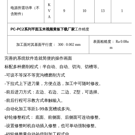
K
电源所需功率（不
V
9
10
13
1
含附件）
A
PC-PC2系列平面玉米视频黄板下载厂家
工作精度
表面粗糙度： Ra 0.08u
加工面对其基面平行度： 300 : 0.002 mm
m
完善的系统软件造就简便的操作画面
标配多种磨削程式：半自动、自动、切沟、切槽等。
-可设不等深不等宽沟槽磨削方式
-下拉式上下进刀量，方便点选，加工中可随时修改。
-前后进刀方式：左边、右边、二边、Z型，可选择。
-前后行程可示教方式单触输入。
-自动化加工等距1-99条宽槽或多沟。
砂轮修整程式： 底面、前侧面、后侧面可连动修整。
-设置修整时机自动插入修整，也可单动强制修整。
-砂轮修整量自动补偿到加工程式中。