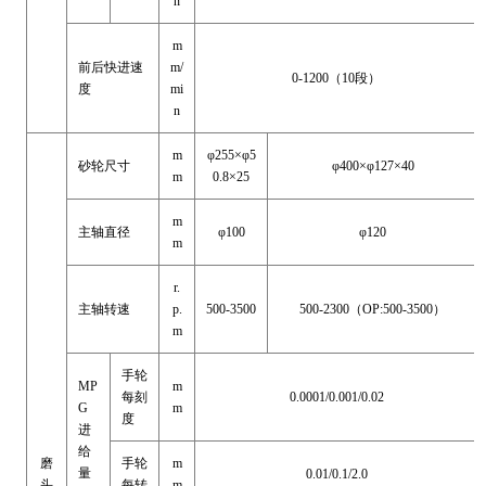
n
m
前后快进速
m/
0-1200（10段）
度
mi
n
m
φ255×φ5
砂轮尺寸
φ400×φ127×40
m
0.8×25
m
主轴直径
φ100
φ120
m
r.
主轴转速
p.
500-3500
500-2300（OP:500-3500）
m
手轮
MP
m
每刻
0.0001/0.001/0.02
G
m
度
进
给
磨
手轮
m
量
0.01/0.1/2.0
头
每转
m