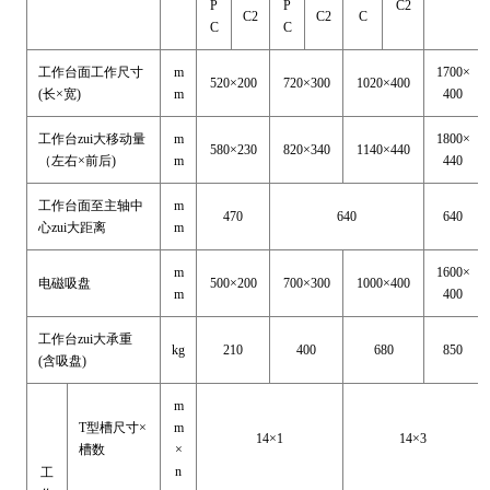
P
P
C2
C2
C2
C
C
C
工作台面工作尺寸
m
1700×
520×200
720×300
1020×400
(长×宽)
m
400
工作台zui大移动量
m
1800×
580×230
820×340
1140×440
（左右×前后)
m
440
工作台面至主轴中
m
470
640
640
心zui大距离
m
m
1600×
电磁吸盘
500×200
700×300
1000×400
m
400
工作台zui大承重
kg
210
400
680
850
(含吸盘)
m
T型槽尺寸×
m
14×1
14×3
槽数
×
n
工