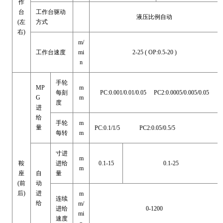
作
台
工作台驱动
液压比例自动
(左
方式
右)
m/
工作台速度
mi
2-25 ( OP:0.5-20 )
n
手轮
MP
m
每刻
PC:0.001/0.01/0.05 PC2:0.0005/0.005/0.05
G
m
度
进
给
手轮
m
量
PC:0.1/1/5 PC2:0.05/0.5/5
每转
m
寸进
m
鞍
进给
0.1-15
0.1-25
m
座
自
量
(前
动
后)
进
m
连续
给
m/
进给
0-1200
mi
速度