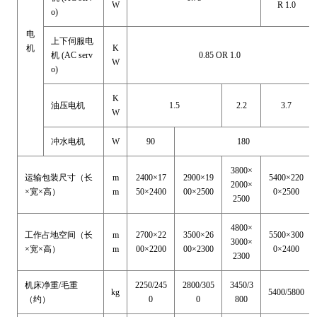
W
R 1.0
o)
电
上下伺服电
机
K
机
(AC serv
0.85 OR 1.0
W
o)
K
油压电机
1.5
2.2
3.7
W
冲水电机
W
90
180
3800×
运输包装尺寸（长
m
2400×17
2900×19
5400×220
2000×
×宽×高）
m
50×2400
00×2500
0×2500
2500
4800×
工作占地空间（长
m
2700×22
3500×26
5500×300
3000×
×宽×高）
m
00×2200
00×2300
0×2400
2300
机床净重/毛重
2250/245
2800/305
3450/3
kg
5400/5800
（约）
0
0
800