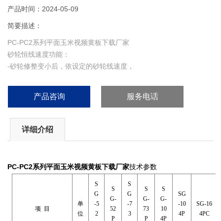
产品时间：2024-05-09
简要描述：
PC-PC2系列平面玉米视频黄板下载厂家
砂轮恒线速度功能：
-砂轮修整变小后，依设定的砂轮线速度，
-砂轮转速自动提高，保持线速度不变。
产品咨询
服务电话
详细介绍
PC-PC2系列平面玉米视频黄板下载厂家
技术参数
S
S
S
S
S
G
G
SG
G-
G-
G-
单
-5
-7
-10
SG-16
项 目
52
73
10
位
2
3
4P
4PC
P
P
4P