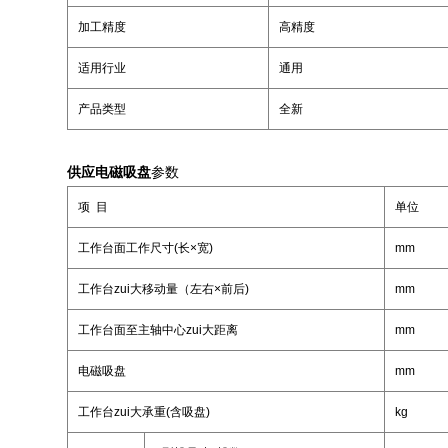
加工精度
高精度
适用行业
通用
产品类型
全新
供应电磁吸盘
参数
项 目
单位
工作台面工作尺寸(长×宽)
mm
工作台zui大移动量（左右×前后)
mm
工作台面至主轴中心zui大距离
mm
电磁吸盘
mm
工作台zui大承重(含吸盘)
kg