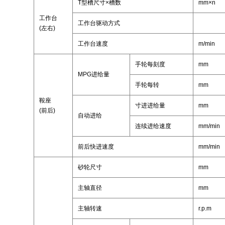
T型槽尺寸×槽数
mm×n
工作台
工作台驱动方式
(左右)
工作台速度
m/min
手轮每刻度
mm
MPG进给量
手轮每转
mm
鞍座
寸进进给量
mm
(前后)
自动进给
连续进给速度
mm/min
前后快进速度
mm/min
砂轮尺寸
mm
主轴直径
mm
主轴转速
r.p.m