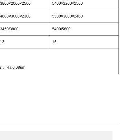
3800×2000×2500
5400×2200×2500
4800×3000×2300
5500×3000×2400
3450/3800
5400/5800
13
15
： Ra 0.08um