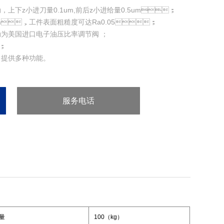
，上下z小进刀量0.1um,前后z小进给量0.5um；
02mm，工件表面粗糙度可达Ra0.05；
动为美国进口电子油压比率调节阀 ；
；
供多种功能。
服务电话
：86-0573-81888733
量
100（kg）