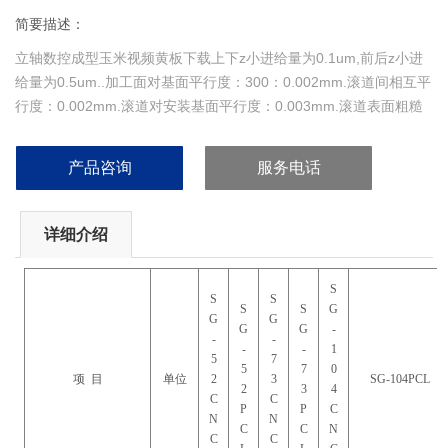
简要描述：
立轴数控成型玉米视频黄板下载上下z小进给量为0.1um,前后z小进
给量为0.5um..加工面对基面平行度：300：0.002mm.滚道间相互平
行度：0.002mm.滚道对安装基面平行度：0.003mm.滚道表面粗糙
度：Ra0.16um.
产品咨询
服务电话
详细介绍
S
S
S
S
S
G
G
G
G
G
-
-
-
-
-
1
5
7
5
7
0
项 目
单位
2
3
SG-104PCL
2
3
4
C
C
P
P
C
N
N
C
C
N
C
C