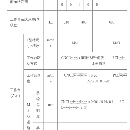
面zui大距离
0
0
0
0
0
工作台zui大承重(含
kg
210
400
680
吸盘)
T型槽尺
mm×
14×1
14×3
寸×槽数
n
工作台驱
CNCL：滚珠丝杆+伺服 PCL：
动方式
比例自动
工作台速
m/mi
CNCL：0-20 PCL
度
n
2-25(OP:0.5-20)
工作台
手
(左右)
轮
CNCL：0.001 / 0.01/ 0.1 PC
M
每
mm
L：无
P
刻
G
度
进
给
手