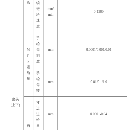
给
续
进
mm/
0-1200
给
min
速
度
手
轮
M
每
mm
0.0001/0.001/0.01
P
刻
G
度
进
给
手
量
轮
mm
0.01/0.1/1.0
每
转
磨头
寸
(上下)
进
进
mm
0.0001-0.04
给
自
量