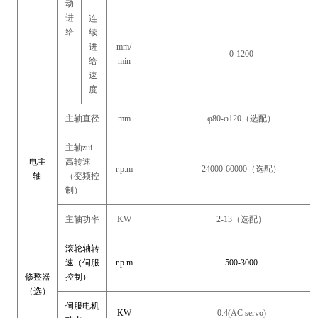
动
进
连
给
续
进
mm/
0-1200
给
min
速
度
主轴直径
mm
φ80-φ120（选配）
主轴zui
电主
高转速
r.p.m
24000-60000（选配）
轴
（变频控
制）
主轴功率
KW
2-13（选配）
滚轮轴转
速（伺服
r.p.m
500-3000
修整器
控制）
（选）
伺服电机
KW
0.4(AC servo)